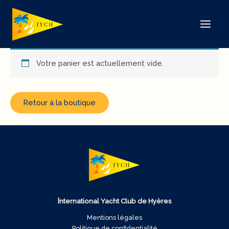
Aller
au
contenu
Votre panier est actuellement vide.
Retour à la boutique
I
nternational Yacht Club de Hyères
Mentions légales
Politique de confidentialité