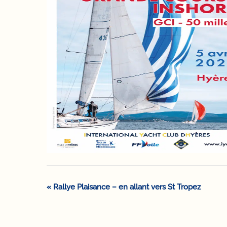
«
Rallye Plaisance – en allant vers St Tropez
Navigation
Évènement