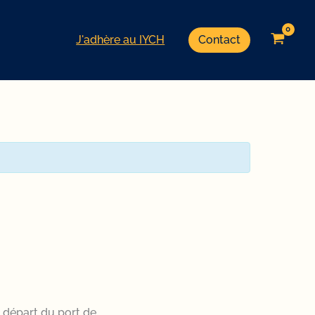
J'adhère au IYCH
Contact
 départ du port de