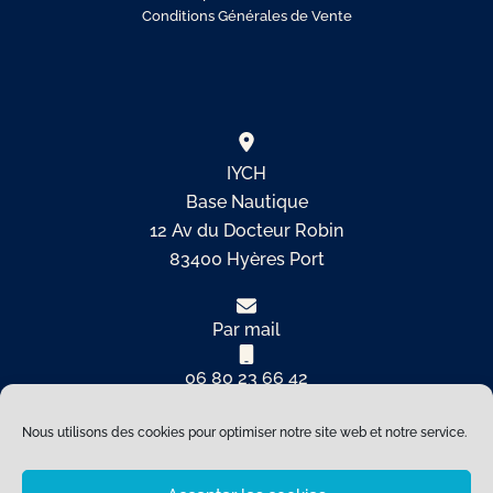
Conditions Générales de Vente
IYCH
Base Nautique
12 Av du Docteur Robin
83400 Hyères Port
Par mail
06 80 23 66 42
Nous utilisons des cookies pour optimiser notre site web et notre service.
Copyright © 2026 International Yacht Club de Hyères |
Refonte by
Ellebay Digital