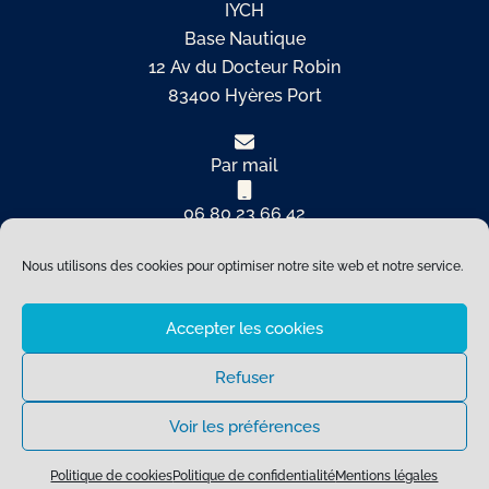
IYCH
Base Nautique
12 Av du Docteur Robin
83400 Hyères Port
Par mail
06 80 23 66 42
Nous utilisons des cookies pour optimiser notre site web et notre service.
Copyright © 2026 International Yacht Club de Hyères |
Refonte by
Ellebay Digital
Accepter les cookies
Refuser
Voir les préférences
Politique de cookies
Politique de confidentialité
Mentions légales