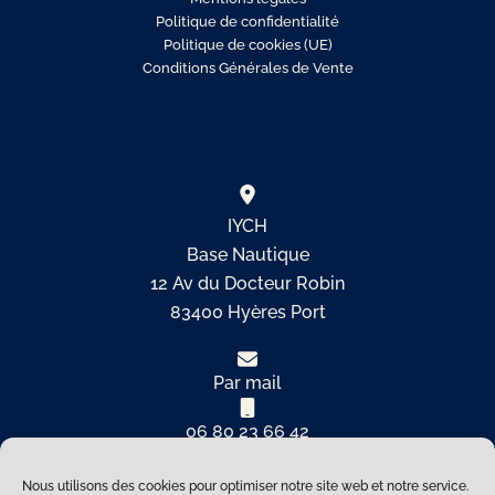
Politique de confidentialité
Politique de cookies (UE)
Conditions Générales de Vente
IYCH
Base Nautique
12 Av du Docteur Robin
83400 Hyères Port
Par mail
06 80 23 66 42
Nous utilisons des cookies pour optimiser notre site web et notre service.
Copyright © 2026 International Yacht Club de Hyères |