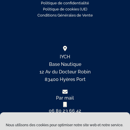
Politique de confidentialité
Politique de cookies (UE)
Conditions Générales de Vente
IYCH
Base Nautique
12 Av du Docteur Robin
83400 Hyères Port
Par mail
06 80 23 66 42
Nous utilisons des cookies pour optimiser notre site web et notre service.
Copyright © 2026 International Yacht Club de Hyères |