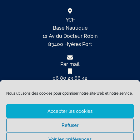
IYCH
Base Nautique
12 Av du Docteur Robin
83400 Hyères Port
Par mail
06 80 23 66 42
Nous utilisons des cookies pour optimiser notre site web et notre service.
Copyright © 2026 International Yacht Club de Hyères |
Refonte by
Ellebay Digital
Accepter les cookies
Refuser
Voir les préférences