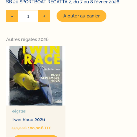
SB 20 SPORTBOAT REGATTA 2, du 7 au 8 février 2026.
quantité
-
+
Ajouter au panier
de
Challenge
hiver
2026
Autres régates 2026
-
SB20
SPORTBOAT
REGATTA
2
Régates
Twin Race 2026
Le
Le
130,00
€
100,00
€
T.T.C
prix
prix