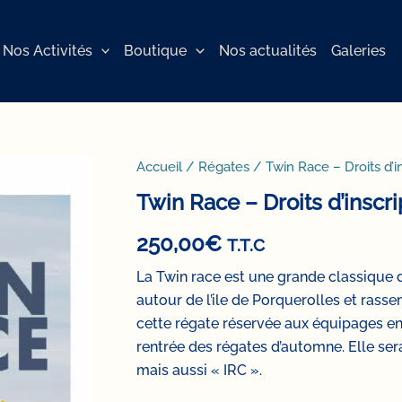
Nos Activités
Boutique
Nos actualités
Galeries
Accueil
/
Régates
/ Twin Race – Droits d’in
Twin Race – Droits d’inscri
250,00
€
T.T.C
La Twin race est une grande classique d
autour de l’ile de Porquerolles et ras
cette régate réservée aux équipages en d
rentrée des régates d’automne. Elle sera
mais aussi « IRC ».