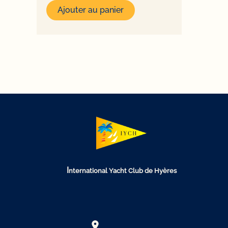
initial
actuel
Ajouter au panier
était :
est :
130,00€.
100,00€.
I
nternational Yacht Club de Hyères